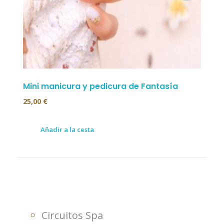
Mini manicura y pedicura de Fantasía
Día 
25,00
€
74,0
Añadir a la cesta
Circuitos Spa