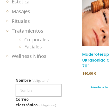
Estética
Masajes
Rituales
Tratamientos
Corporales
Faciales
Maderoterap
Wellness Niños
Ultrasonido 
70´
140,00
€
Nombre
(obligatorio)
Añadir a la
Correo
electrónico
(obligatorio)