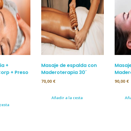
ia +
Masaje de espalda con
Masaje
Corp + Preso
Maderoterapia 30´
Madero
70,00
€
90,00
€
Añadir a la cesta
Aña
 cesta